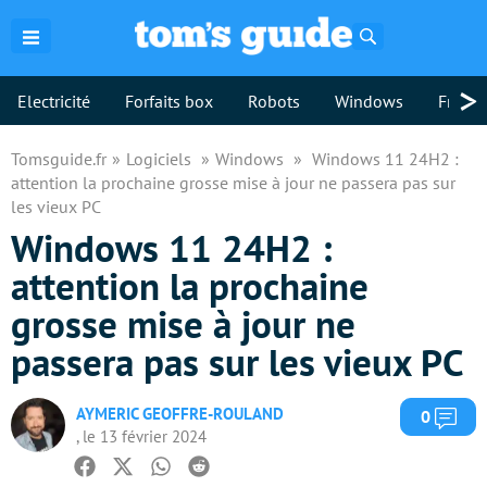
Rechercher
>
Electricité
Forfaits box
Robots
Windows
Freebo
Tomsguide.fr
Logiciels
Windows
Windows 11 24H2 :
attention la prochaine grosse mise à jour ne passera pas sur
les vieux PC
Windows 11 24H2 :
attention la prochaine
grosse mise à jour ne
passera pas sur les vieux PC
AYMERIC GEOFFRE-ROULAND
Com
0
, le 13 février 2024
Facebook
Twitter
Whatsapp
Reddit