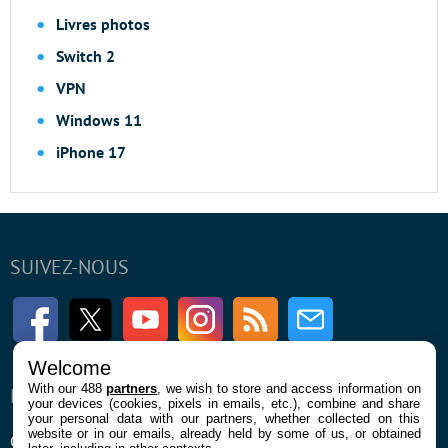
Livres photos
Switch 2
VPN
Windows 11
iPhone 17
SUIVEZ-NOUS
Facebook
Twitter
Youtube
Instagram
RSS
Newsletter
Welcome
With our 488
partners
, we wish to store and access information on
ENTREPRISE
À PROPOS
your devices (cookies, pixels in emails, etc.), combine and share
your personal data with our partners, whether collected on this
website or in our emails, already held by some of us, or obtained
Qui sommes nous
La rédaction