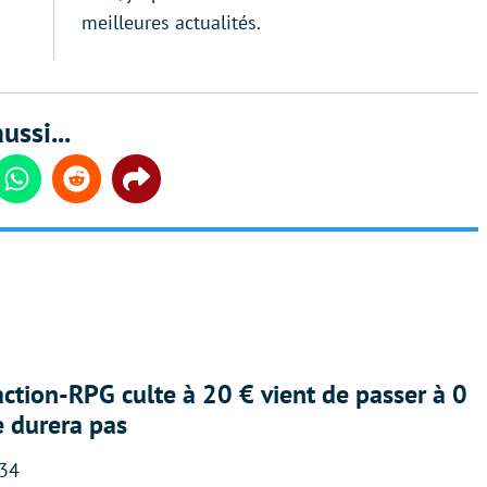
meilleures actualités.
ussi...
din
Whatsapp
Reddit
Share
action-RPG culte à 20 € vient de passer à 0
e durera pas
:34