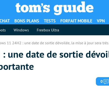
ACHAT
BONS PLANS
TESTS
FORFAIT MOBILE
VPN
ots
Windows
Freebox Ultra
ws 11 24H2 : une date de sortie dévoilée, la mise à jour sera trè
 une date de sortie dévoil
mportante
0