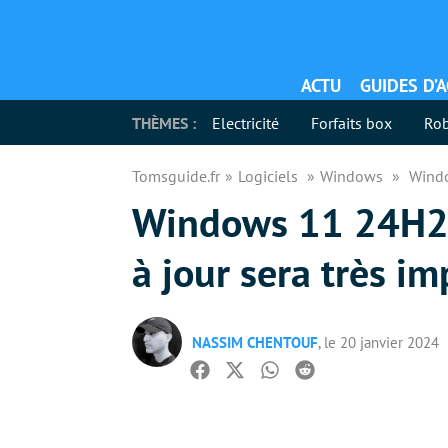
ACTU
GUIDES D’
THÈMES :
Electricité
Forfaits box
Rob
Tomsguide.fr
Logiciels
Windows
Windo
Windows 11 24H2 :
à jour sera très i
NASSIM CHENTOUF
, le 20 janvier 2024
Facebook
Twitter
Whatsapp
Reddit