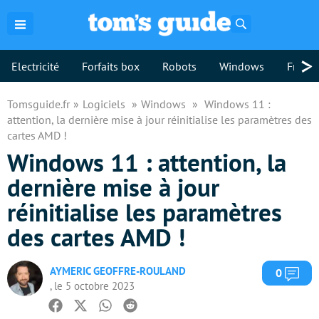
Rechercher
>
Electricité
Forfaits box
Robots
Windows
Freebo
Tomsguide.fr
Logiciels
Windows
Windows 11 :
attention, la dernière mise à jour réinitialise les paramètres des
cartes AMD !
Windows 11 : attention, la
dernière mise à jour
réinitialise les paramètres
des cartes AMD !
AYMERIC GEOFFRE-ROULAND
Com
0
, le 5 octobre 2023
Facebook
Twitter
Whatsapp
Reddit