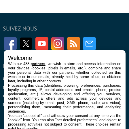
SUIVEZ-NOUS
Facebook
Twitter
Youtube
Instagram
RSS
Newsletter
Welcome
With our 488
partners
, we wish to store and access information on
ENTREPRISE
À PROPOS
your devices (cookies, pixels in emails, etc.), combine and share
your personal data with our partners, whether collected on this
website or in our emails, already held by some of us, or obtained
Qui sommes nous
La rédaction
later, including in other contexts.
Processing this data (identifiers, browsing, preferences, purchases,
Mentions légales et CGU
Contact
loyalty programs, IP, postal addresses and emails, phone, precise
geolocation, etc.) allows developing and offering you services,
Confidentialité et Cookies
content, commercial offers and ads across your devices and
screens (including by email, post, SMS, phone, audio, and video),
Préférences cookies
personalising them, measuring their performance, and analysing
audiences.
You can "accept all" and withdraw your consent at any time via the
"cookie" icon
. You can also "set detailed preferences" and object to
processing activities not subject to consent. These choices remain
valid for 6 months.