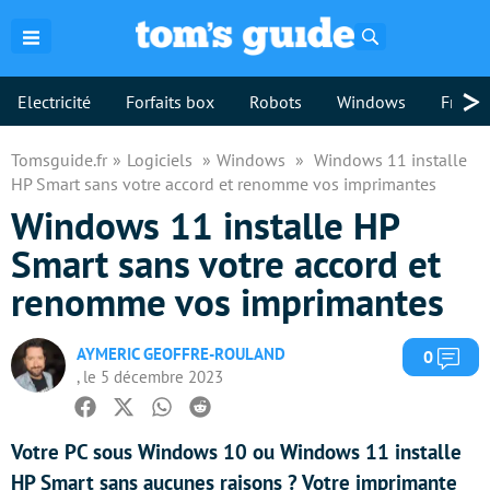
Rechercher
>
Electricité
Forfaits box
Robots
Windows
Freebo
Tomsguide.fr
Logiciels
Windows
Windows 11 installe
HP Smart sans votre accord et renomme vos imprimantes
Windows 11 installe HP
Smart sans votre accord et
renomme vos imprimantes
AYMERIC GEOFFRE-ROULAND
Com
0
, le 5 décembre 2023
Facebook
Twitter
Whatsapp
Reddit
Votre PC sous Windows 10 ou Windows 11 installe
HP Smart sans aucunes raisons ? Votre imprimante