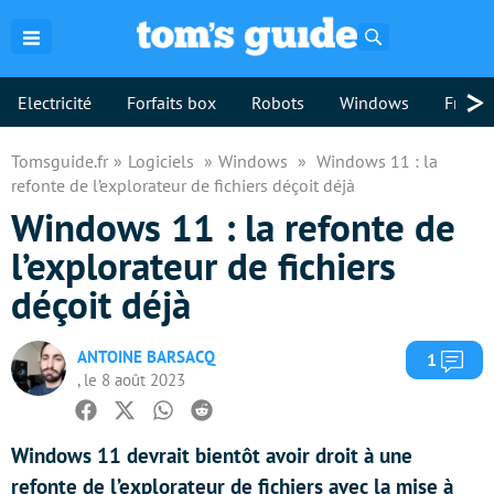
Rechercher
>
Electricité
Forfaits box
Robots
Windows
Freebo
Tomsguide.fr
Logiciels
Windows
Windows 11 : la
refonte de l’explorateur de fichiers déçoit déjà
Windows 11 : la refonte de
l’explorateur de fichiers
déçoit déjà
ANTOINE BARSACQ
Com
1
, le 8 août 2023
Facebook
Twitter
Whatsapp
Reddit
Windows 11 devrait bientôt avoir droit à une
refonte de l’explorateur de fichiers avec la mise à