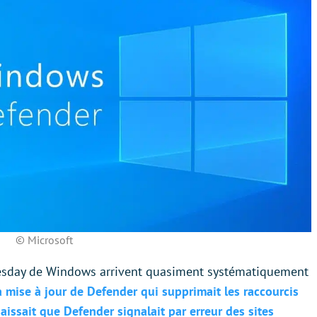
© Microsoft
Tuesday de Windows arrivent quasiment systématiquement
a mise à jour de Defender qui supprimait les raccourcis
aissait que Defender signalait par erreur des sites