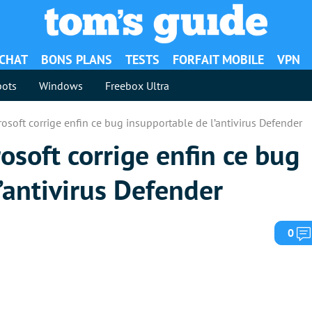
ACHAT
BONS PLANS
TESTS
FORFAIT MOBILE
VPN
ots
Windows
Freebox Ultra
soft corrige enfin ce bug insupportable de l’antivirus Defender
soft corrige enfin ce bug
’antivirus Defender
0