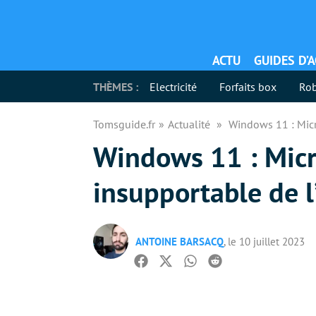
ACTU
GUIDES D’
THÈMES :
Electricité
Forfaits box
Rob
Tomsguide.fr
Actualité
Windows 11 : Micro
Windows 11 : Micro
insupportable de l
ANTOINE BARSACQ
, le 10 juillet 2023
Facebook
Twitter
Whatsapp
Reddit