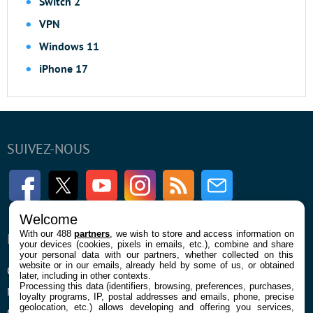
Switch 2
VPN
Windows 11
iPhone 17
SUIVEZ-NOUS
Facebook
Twitter
Youtube
Instagram
RSS
Newsletter
Welcome
With our 488
partners
, we wish to store and access information on
ENTREPRISE
À PROPOS
your devices (cookies, pixels in emails, etc.), combine and share
your personal data with our partners, whether collected on this
website or in our emails, already held by some of us, or obtained
Qui sommes nous
La rédaction
later, including in other contexts.
Processing this data (identifiers, browsing, preferences, purchases,
Mentions légales et CGU
Contact
loyalty programs, IP, postal addresses and emails, phone, precise
geolocation, etc.) allows developing and offering you services,
Confidentialité et Cookies