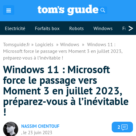
Rechercher
>
Electricité
Forfaits box
Robots
Windows
Freebo
Tomsguide.fr
Logiciels
Windows
Windows 11 :
Microsoft force le passage vers Moment 3 en juillet 2023,
préparez-vous à l’inévitable !
Windows 11 : Microsoft
force le passage vers
Moment 3 en juillet 2023,
préparez-vous à l’inévitable
!
NASSIM CHENTOUF
Com
2
, le 23 juin 2023