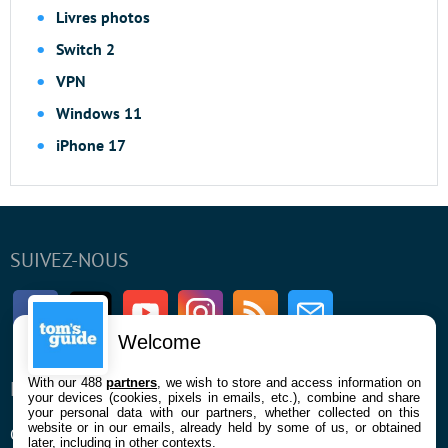
Livres photos
Switch 2
VPN
Windows 11
iPhone 17
SUIVEZ-NOUS
Facebook
Twitter
Youtube
Instagram
RSS
Newsletter
Welcome
With our 488
partners
, we wish to store and access information on
ENTREPRISE
À PROPOS
your devices (cookies, pixels in emails, etc.), combine and share
your personal data with our partners, whether collected on this
website or in our emails, already held by some of us, or obtained
Qui sommes nous
La rédaction
later, including in other contexts.