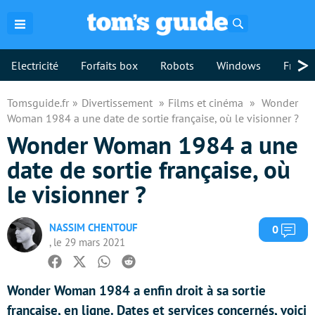
Rechercher
>
Electricité
Forfaits box
Robots
Windows
Freebo
Tomsguide.fr
Divertissement
Films et cinéma
Wonder
Woman 1984 a une date de sortie française, où le visionner ?
Wonder Woman 1984 a une
date de sortie française, où
le visionner ?
NASSIM CHENTOUF
Com
0
, le 29 mars 2021
Facebook
Twitter
Whatsapp
Reddit
Wonder Woman 1984 a enfin droit à sa sortie
française, en ligne. Dates et services concernés, voici