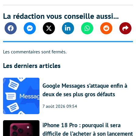
La rédaction vous conseille aussi...
Facebook
Messenger
Twitter
Linkedin
Whatsapp
Reddit
Shar
Les commentaires sont fermés.
Les derniers articles
Google Messages s’attaque enfin à
deux de ses plus gros défauts
7 août 2026 09:54
iPhone 18 Pro : pourquoi il sera
difficile de l’acheter à son lancement