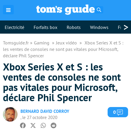
Rechercher
>
Electricité
Forfaits box
Robots
Windows
Freebo
Tomsguide.fr
Gaming
Jeux vidéo
Xbox Series X et S :
les ventes de consoles ne sont pas vitales pour Microsoft,
déclare Phil Spencer
Xbox Series X et S : les
ventes de consoles ne sont
pas vitales pour Microsoft,
déclare Phil Spencer
BERNARD DAVID CORROY
Com
0
, le 27 octobre 2020
Facebook
Twitter
Whatsapp
Reddit