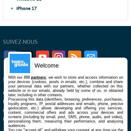
iPhone 17
SUIVEZ-NOUS
Facebook
Twitter
Youtube
Instagram
RSS
Newsletter
Welcome
With our 488
partners
, we wish to store and access information on
ENTREPRISE
À PROPOS
your devices (cookies, pixels in emails, etc.), combine and share
your personal data with our partners, whether collected on this
website or in our emails, already held by some of us, or obtained
Qui sommes nous
La rédaction
later, including in other contexts.
Processing this data (identifiers, browsing, preferences, purchases,
Mentions légales et CGU
Contact
loyalty programs, IP, postal addresses and emails, phone, precise
geolocation, etc.) allows developing and offering you services,
Confidentialité et Cookies
content, commercial offers and ads across your devices and
screens (including by email, post, SMS, phone, audio, and video),
Préférences cookies
personalising them, measuring their performance, and analysing
audiences.
You can "accept all" and withdraw your consent at any time via the