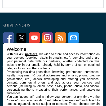
SUIVEZ-NOUS
Facebook
Twitter
Youtube
Instagram
RSS
Newsletter
Welcome
With our 488
partners
, we wish to store and access information on
ENTREPRISE
À PROPOS
your devices (cookies, pixels in emails, etc.), combine and share
your personal data with our partners, whether collected on this
website or in our emails, already held by some of us, or obtained
Qui sommes nous
La rédaction
later, including in other contexts.
Processing this data (identifiers, browsing, preferences, purchases,
Mentions légales et CGU
Contact
loyalty programs, IP, postal addresses and emails, phone, precise
geolocation, etc.) allows developing and offering you services,
Confidentialité et Cookies
content, commercial offers and ads across your devices and
screens (including by email, post, SMS, phone, audio, and video),
Préférences cookies
personalising them, measuring their performance, and analysing
audiences.
You can "accept all" and withdraw your consent at any time via the
"cookie" icon
. You can also "set detailed preferences" and object to
processing activities not subject to consent. These choices remain