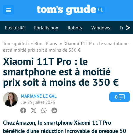
Rechercher
>
Electricité
Forfaits box
Robots
Windows
Freebo
Tomsguide.fr
Bons Plans
Xiaomi 11T Pro : le smartphone
est à moitié prix soit à moins de 350 €
Xiaomi 11T Pro : le
smartphone est à moitié
prix soit à moins de 350 €
MARIANNE LE GAL
Com
0
, le 25 juillet 2023
Facebook
Twitter
Whatsapp
Reddit
Chez Amazon, le smartphone Xiaomi 11T Pro
bénéficie d’une réduction incroyable de presque 50