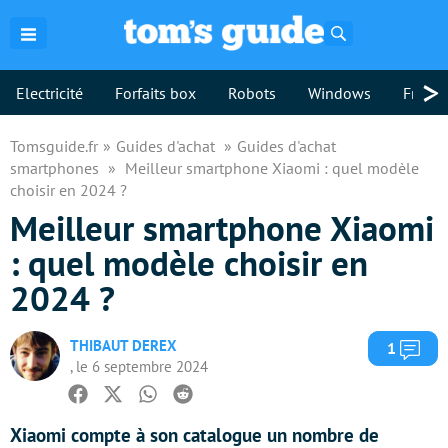
Rechercher
>
Electricité
Forfaits box
Robots
Windows
Freebo
Tomsguide.fr
Guides d'achat
Guides d'achat
smartphones
Meilleur smartphone Xiaomi : quel modèle
choisir en 2024 ?
Meilleur smartphone Xiaomi
: quel modèle choisir en
2024 ?
THIBAUT DEREX
Com
1
, le 6 septembre 2024
Facebook
Twitter
Whatsapp
Reddit
Xiaomi compte à son catalogue un nombre de