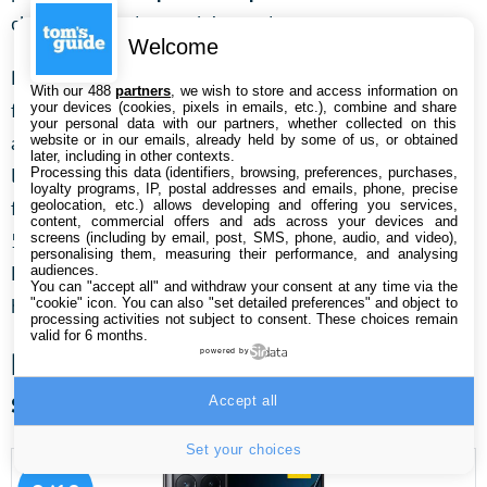
chose rare sur le marché actuel.
Welcome
Pour la partie photo, il ne faut pas s’attendre à des
With our 488
partners
, we wish to store and access information on
folies. En effet, le grand angle de 48 Mpx, l’ultra grand-
your devices (cookies, pixels in emails, etc.), combine and share
your personal data with our partners, whether collected on this
angle de 12 Mpx et le capteur macro de 2 Mpx assure
website or in our emails, already held by some of us, or obtained
later, including in other contexts.
le strict minimum. Mais difficile de lui reprocher cette
Processing this data (identifiers, browsing, preferences, purchases,
loyalty programs, IP, postal addresses and emails, phone, precise
faiblesse à la vue du prix. Pour finir, la batterie de
geolocation, etc.) allows developing and offering you services,
content, commercial offers and ads across your devices and
5000 mAh va assurer une bonne journée d’utilisation.
screens (including by email, post, SMS, phone, audio, and video),
personalising them, measuring their performance, and analysing
Enfin, le
chargeur de 33W
a besoin d’environ une
audiences.
You can "accept all" and withdraw your consent at any time via the
heure pour recharger le smartphone.
"cookie" icon
. You can also "set detailed preferences" and object to
processing activities not subject to consent. These choices remain
valid for 6 months.
Poco X6 Pro, le meilleur
powered by
smartphone gaming de Xiaomi
Accept all
Set your choices