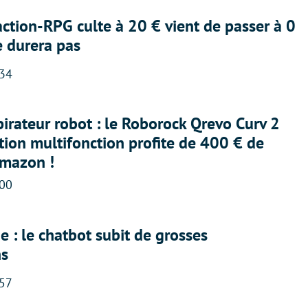
action-RPG culte à 20 € vient de passer à 0
e durera pas
:34
irateur robot : le Roborock Qrevo Curv 2
ation multifonction profite de 400 € de
Amazon !
:00
 : le chatbot subit de grosses
ns
:57