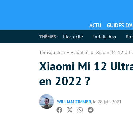
ACTU
GUIDES D’
THÈMES :
Electricité
Forfaits box
Rob
Tomsguide.fr
Actualité
Xiaomi Mi 12 Ultr
Xiaomi Mi 12 Ultr
en 2022 ?
WILLIAM ZIMMER
, le 28 juin 2021
Facebook
Twitter
Whatsapp
Reddit