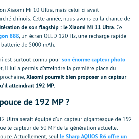
on Xiaomi Mi 10 Ultra, mais celui-ci avait
ché chinois. Cette année, nous avons eu la chance de
itération de son flagship : le Xiaomi Mi 11 Ultra
. Ce
gon 888
, un écran OLED 120 Hz, une recharge rapide
ne batterie de 5000 mAh.
i est surtout connu pour
son énorme capteur photo
et, il lui a permis d’atteindre la première place du
prochaine,
Xiaomi pourrait bien proposer un capteur
u’il atteindrait 192 MP
.
 pouce de 192 MP ?
 12 Ultra serait équipé d’un capteur gigantesque de 192
que le capteur de 50 MP de la génération actuelle,
pouce. Actuellement, seul
le Sharp AQUOS R6 offre un