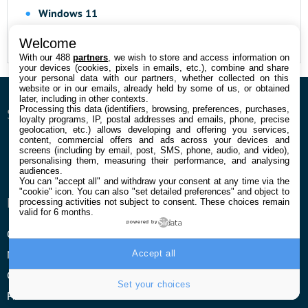
Windows 11
iPhone 17
Welcome
With our 488
partners
, we wish to store and access information on
your devices (cookies, pixels in emails, etc.), combine and share
your personal data with our partners, whether collected on this
website or in our emails, already held by some of us, or obtained
later, including in other contexts.
Processing this data (identifiers, browsing, preferences, purchases,
SUIVEZ-NOUS
loyalty programs, IP, postal addresses and emails, phone, precise
geolocation, etc.) allows developing and offering you services,
content, commercial offers and ads across your devices and
Facebook
Twitter
Youtube
Instagram
RSS
Newsletter
screens (including by email, post, SMS, phone, audio, and video),
personalising them, measuring their performance, and analysing
audiences.
You can "accept all" and withdraw your consent at any time via the
"cookie" icon
. You can also "set detailed preferences" and object to
ENTREPRISE
À PROPOS
processing activities not subject to consent. These choices remain
valid for 6 months.
powered by
Qui sommes nous
La rédaction
Mentions légales et CGU
Contact
Accept all
Confidentialité et Cookies
Set your choices
Préférences cookies