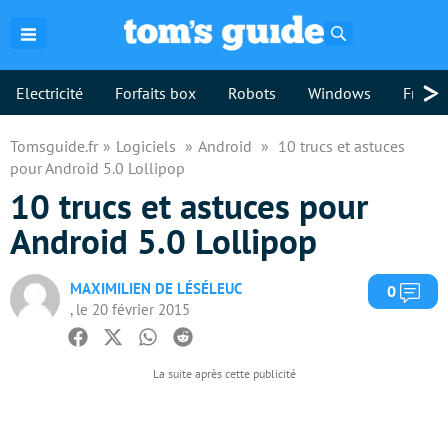
Rechercher
>
Electricité
Forfaits box
Robots
Windows
Freebo
Tomsguide.fr
Logiciels
Android
10 trucs et astuces
pour Android 5.0 Lollipop
10 trucs et astuces pour
Android 5.0 Lollipop
MAXIMILIEN DE LÉSÉLEUC
Com
0
, le 20 février 2015
Facebook
Twitter
Whatsapp
Reddit