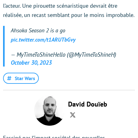
l’acteur. Une pirouette scénaristique devrait être
réalisée, un recast semblant pour le moins improbable.
Ahsoka Season 2 is a go
pic.twitter.com/t1ARUTbGvy
— MyTimeToShineHello (@MyTimeToShineH)
October 30, 2023
Star Wars
David Douïeb
Twitter
Fasciné par l’impact sociétal des nouvelles