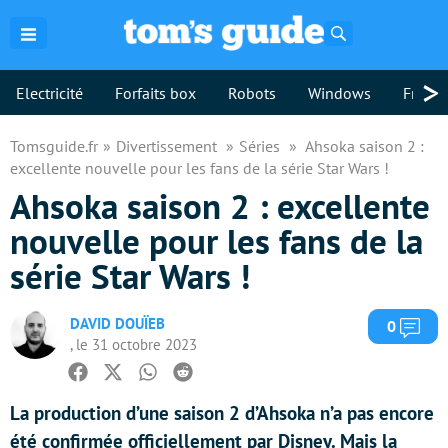
Rechercher
>
Electricité
Forfaits box
Robots
Windows
Freebo
Tomsguide.fr
Divertissement
Séries
Ahsoka saison 2 :
excellente nouvelle pour les fans de la série Star Wars !
Ahsoka saison 2 : excellente
nouvelle pour les fans de la
série Star Wars !
DAVID DOUÏEB
Com
0
, le 31 octobre 2023
Facebook
Twitter
Whatsapp
Reddit
La production d’une saison 2 d’Ahsoka n’a pas encore
été confirmée officiellement par Disney. Mais la