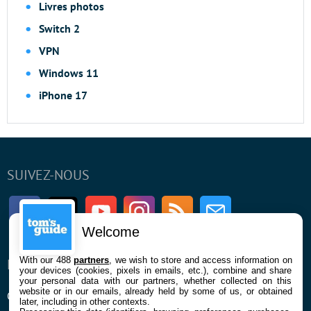
Livres photos
Switch 2
VPN
Windows 11
iPhone 17
SUIVEZ-NOUS
Facebook
Twitter
Youtube
Instagram
RSS
Newsletter
Welcome
With our 488
partners
, we wish to store and access information on
ENTREPRISE
À PROPOS
your devices (cookies, pixels in emails, etc.), combine and share
your personal data with our partners, whether collected on this
website or in our emails, already held by some of us, or obtained
Qui sommes nous
La rédaction
later, including in other contexts.