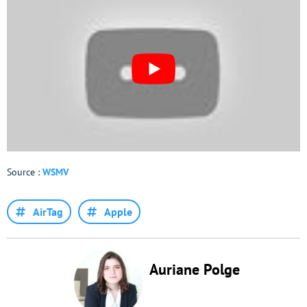
Source :
WSMV
AirTag
Apple
Auriane Polge