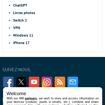
ChatGPT
Livres photos
Switch 2
VPN
Windows 11
iPhone 17
SUIVEZ-NOUS
Facebook
Twitter
Youtube
Instagram
RSS
Newsletter
Welcome
With our 488
partners
, we wish to store and access information on
ENTREPRISE
À PROPOS
your devices (cookies, pixels in emails, etc.), combine and share