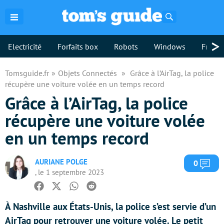
Rechercher
>
Electricité
Forfaits box
Robots
Windows
Freebo
Tomsguide.fr
Objets Connectés
Grâce à l’AirTag, la police
récupère une voiture volée en un temps record
Grâce à l’AirTag, la police
récupère une voiture volée
en un temps record
AURIANE POLGE
Com
0
, le 1 septembre 2023
Facebook
Twitter
Whatsapp
Reddit
À Nashville aux États-Unis, la police s’est servie d’un
AirTag pour retrouver une voiture volée. Le petit