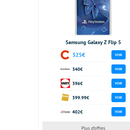
Samsung Galaxy Z Flip 5
325€
VOIR
340€
VOIR
396€
VOIR
399.99€
VOIR
402€
VOIR
Plus d’offres