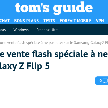
ACHAT
BONS PLANS
TESTS
FORFAIT MOBILE
VPN
ots
Windows
Freebox Ultra
une vente flash spéciale à ne pas rater sur le Samsung Galaxy Z Fl
 vente flash spéciale à ne
axy Z Flip 5
0