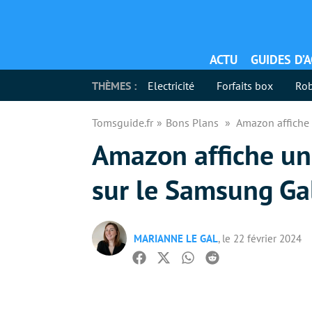
ACTU
GUIDES D’
THÈMES :
Electricité
Forfaits box
Rob
Tomsguide.fr
Bons Plans
Amazon affiche 
Amazon affiche une
sur le Samsung Gal
MARIANNE LE GAL
, le 22 février 2024
Facebook
Twitter
Whatsapp
Reddit