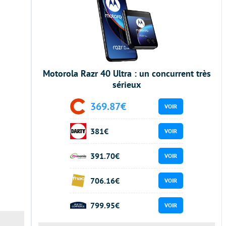
Motorola Razr 40 Ultra : un concurrent très
sérieux
369.87€
VOIR
381€
VOIR
391.70€
VOIR
706.16€
VOIR
799.95€
VOIR