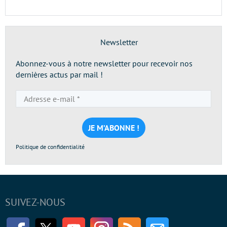
Newsletter
Abonnez-vous à notre newsletter pour recevoir nos
dernières actus par mail !
Adresse
e-
mail
*
Politique de confidentialité
SUIVEZ-NOUS
Facebook
Twitter
Youtube
Instagram
RSS
Newsletter