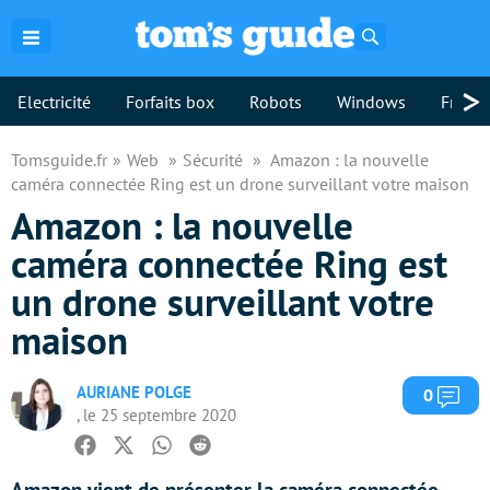
Rechercher
>
Electricité
Forfaits box
Robots
Windows
Freebo
Tomsguide.fr
Web
Sécurité
Amazon : la nouvelle
caméra connectée Ring est un drone surveillant votre maison
Amazon : la nouvelle
caméra connectée Ring est
un drone surveillant votre
maison
AURIANE POLGE
Com
0
, le 25 septembre 2020
Facebook
Twitter
Whatsapp
Reddit