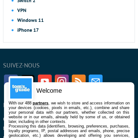
Switch 2
VPN
Windows 11
iPhone 17
SUIVEZ-NOUS
Facebook
Twitter
Youtube
Instagram
RSS
Newsletter
Welcome
With our 488
partners
, we wish to store and access information on
ENTREPRISE
À PROPOS
your devices (cookies, pixels in emails, etc.), combine and share
your personal data with our partners, whether collected on this
website or in our emails, already held by some of us, or obtained
Qui sommes nous
La rédaction
later, including in other contexts.
Processing this data (identifiers, browsing, preferences, purchases,
Mentions légales et CGU
Contact
loyalty programs, IP, postal addresses and emails, phone, precise
geolocation, etc.) allows developing and offering you services,
Confidentialité et Cookies