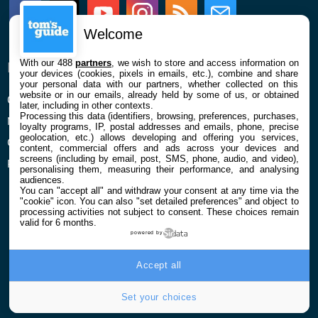
Facebook
Twitter
Youtube
Instagram
RSS
Newsletter
Welcome
With our 488
partners
, we wish to store and access information on
ENTREPRISE
À PROPOS
your devices (cookies, pixels in emails, etc.), combine and share
your personal data with our partners, whether collected on this
website or in our emails, already held by some of us, or obtained
Qui sommes nous
La rédaction
later, including in other contexts.
Processing this data (identifiers, browsing, preferences, purchases,
Mentions légales et CGU
Contact
loyalty programs, IP, postal addresses and emails, phone, precise
geolocation, etc.) allows developing and offering you services,
Confidentialité et Cookies
content, commercial offers and ads across your devices and
screens (including by email, post, SMS, phone, audio, and video),
Préférences cookies
personalising them, measuring their performance, and analysing
audiences.
You can "accept all" and withdraw your consent at any time via the
"cookie" icon
. You can also "set detailed preferences" and object to
processing activities not subject to consent. These choices remain
valid for 6 months.
powered by
© 2026 Galaxie Media Tous droits réservés
Accept all
Set your choices