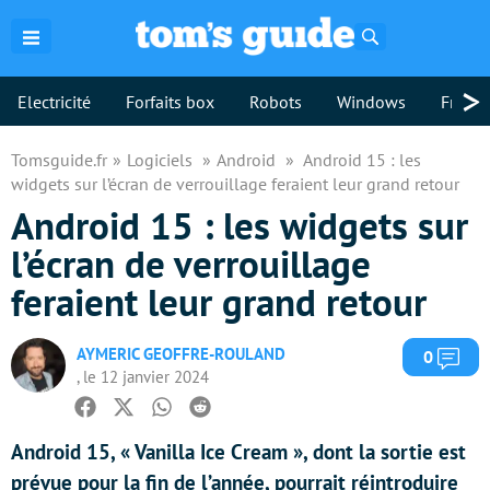
Rechercher
>
Electricité
Forfaits box
Robots
Windows
Freebo
Tomsguide.fr
Logiciels
Android
Android 15 : les
widgets sur l’écran de verrouillage feraient leur grand retour
Android 15 : les widgets sur
l’écran de verrouillage
feraient leur grand retour
AYMERIC GEOFFRE-ROULAND
Com
0
, le 12 janvier 2024
Facebook
Twitter
Whatsapp
Reddit
Android 15, « Vanilla Ice Cream », dont la sortie est
prévue pour la fin de l’année, pourrait réintroduire