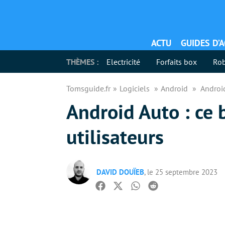
ACTU
GUIDES D’
THÈMES :
Electricité
Forfaits box
Rob
Tomsguide.fr
Logiciels
Android
Android
Android Auto : ce 
utilisateurs
DAVID DOUÏEB
, le 25 septembre 2023
Facebook
Twitter
Whatsapp
Reddit