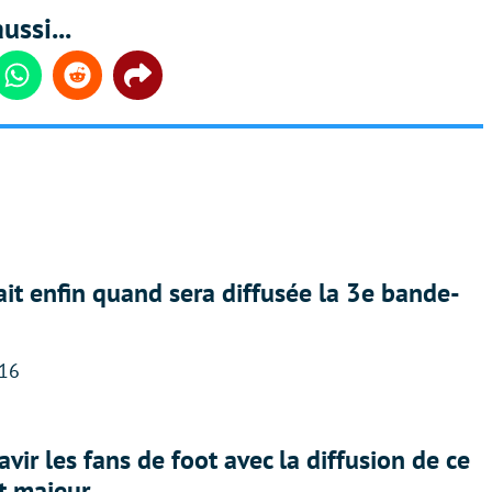
ussi...
din
Whatsapp
Reddit
Share
ait enfin quand sera diffusée la 3e bande-
:16
avir les fans de foot avec la diffusion de ce
t majeur