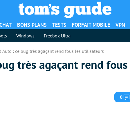
ACHAT
BONS PLANS
TESTS
FORFAIT MOBILE
VPN
ots
Windows
Freebox Ultra
 Auto : ce bug très agaçant rend fous les utilisateurs
bug très agaçant rend fous
0