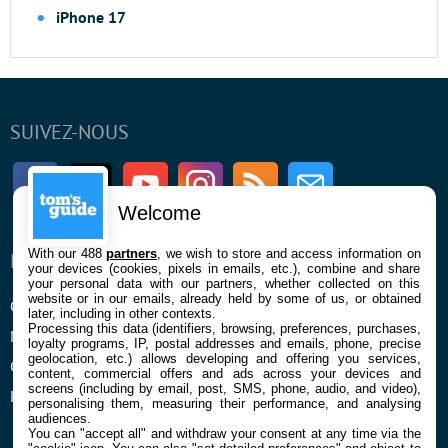
iPhone 17
SUIVEZ-NOUS
Facebook
Twitter
Youtube
Instagram
RSS
Newsletter
Welcome
With our 488
partners
, we wish to store and access information on
ENTREPRISE
À PROPOS
your devices (cookies, pixels in emails, etc.), combine and share
your personal data with our partners, whether collected on this
website or in our emails, already held by some of us, or obtained
Qui sommes nous
La rédaction
later, including in other contexts.
Processing this data (identifiers, browsing, preferences, purchases,
Mentions légales et CGU
Contact
loyalty programs, IP, postal addresses and emails, phone, precise
geolocation, etc.) allows developing and offering you services,
Confidentialité et Cookies
content, commercial offers and ads across your devices and
screens (including by email, post, SMS, phone, audio, and video),
Préférences cookies
personalising them, measuring their performance, and analysing
audiences.
You can "accept all" and withdraw your consent at any time via the