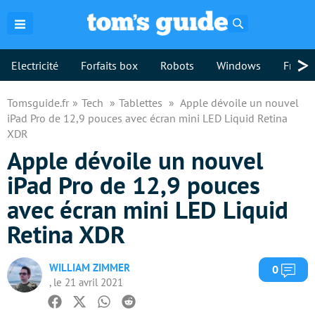
Rechercher
>
Electricité
Forfaits box
Robots
Windows
Freebo
Tomsguide.fr
Tech
Tablettes
Apple dévoile un nouvel
iPad Pro de 12,9 pouces avec écran mini LED Liquid Retina
XDR
Apple dévoile un nouvel
iPad Pro de 12,9 pouces
avec écran mini LED Liquid
Retina XDR
WILLIAM ZIMMER
Com
0
, le 21 avril 2021
Facebook
Twitter
Whatsapp
Reddit