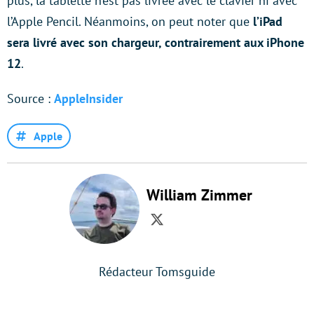
plus, la tablette n’est pas livrée avec le clavier ni avec
l’Apple Pencil. Néanmoins, on peut noter que
l’iPad
sera livré avec son chargeur, contrairement aux iPhone
12
.
Source :
AppleInsider
Apple
William Zimmer
Twitter
Rédacteur Tomsguide