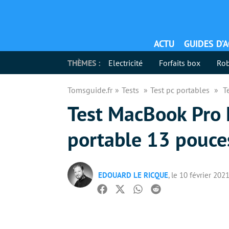
ACTU
GUIDES D’
THÈMES :
Electricité
Forfaits box
Rob
Tomsguide.fr
Tests
Test pc portables
T
Test MacBook Pro 
portable 13 pouce
EDOUARD LE RICQUE
, le 10 février 202
Facebook
Twitter
Whatsapp
Reddit