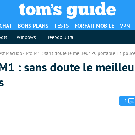
ACHAT
BONS PLANS
TESTS
FORFAIT MOBILE
VPN
ots
Windows
Freebox Ultra
est MacBook Pro M1 : sans doute le meilleur PC portable 13 pouc
M1 : sans doute le meilleu
s
1
1