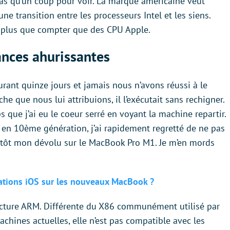
pas qu’un coup pour voir. La marque américaine veut
e transition entre les processeurs Intel et les siens.
t plus que compter que des CPU Apple.
ances ahurissantes
rant quinze jours et jamais nous n’avons réussi à le
che que nous lui attribuions, il l’exécutait sans rechigner.
s que j’ai eu le coeur serré en voyant la machine repartir.
 en 10ème génération, j’ai rapidement regretté de ne pas
lutôt mon dévolu sur le MacBook Pro M1. Je m’en mords
cations iOS sur les nouveaux MacBook ?
itecture ARM. Différente du X86 communément utilisé par
chines actuelles, elle n’est pas compatible avec les