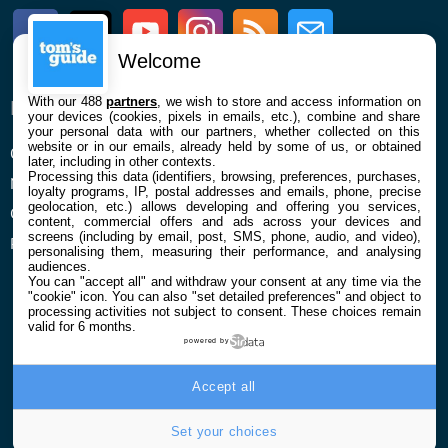
Facebook
Twitter
Youtube
Instagram
RSS
Newsletter
Welcome
With our 488
partners
, we wish to store and access information on
ENTREPRISE
À PROPOS
your devices (cookies, pixels in emails, etc.), combine and share
your personal data with our partners, whether collected on this
website or in our emails, already held by some of us, or obtained
Qui sommes nous
La rédaction
later, including in other contexts.
Processing this data (identifiers, browsing, preferences, purchases,
Mentions légales et CGU
Contact
loyalty programs, IP, postal addresses and emails, phone, precise
geolocation, etc.) allows developing and offering you services,
Confidentialité et Cookies
content, commercial offers and ads across your devices and
screens (including by email, post, SMS, phone, audio, and video),
Préférences cookies
personalising them, measuring their performance, and analysing
audiences.
You can "accept all" and withdraw your consent at any time via the
"cookie" icon
. You can also "set detailed preferences" and object to
processing activities not subject to consent. These choices remain
valid for 6 months.
powered by
© 2026 Galaxie Media Tous droits réservés
Accept all
Set your choices