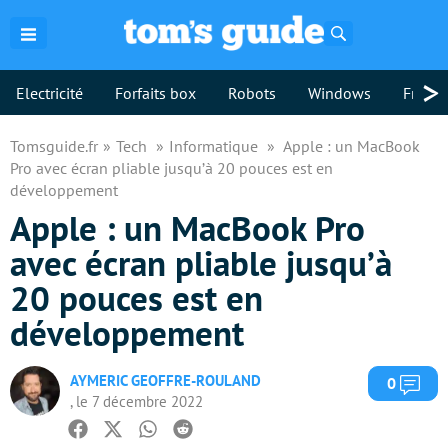
Rechercher
>
Electricité
Forfaits box
Robots
Windows
Freebo
Tomsguide.fr
Tech
Informatique
Apple : un MacBook
Pro avec écran pliable jusqu’à 20 pouces est en
développement
Apple : un MacBook Pro
avec écran pliable jusqu’à
20 pouces est en
développement
AYMERIC GEOFFRE-ROULAND
Com
0
, le 7 décembre 2022
Facebook
Twitter
Whatsapp
Reddit