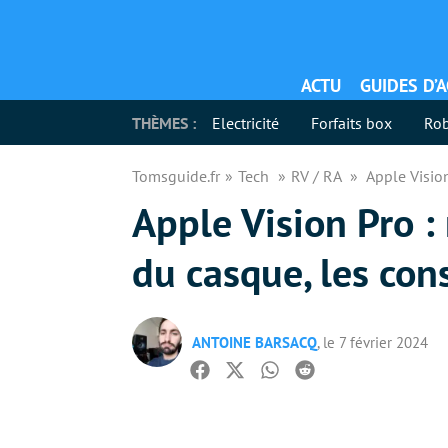
ACTU
GUIDES D’
THÈMES :
Electricité
Forfaits box
Rob
Tomsguide.fr
Tech
RV / RA
Apple Visio
Apple Vision Pro :
du casque, les co
ANTOINE BARSACQ
, le 7 février 2024
Facebook
Twitter
Whatsapp
Reddit