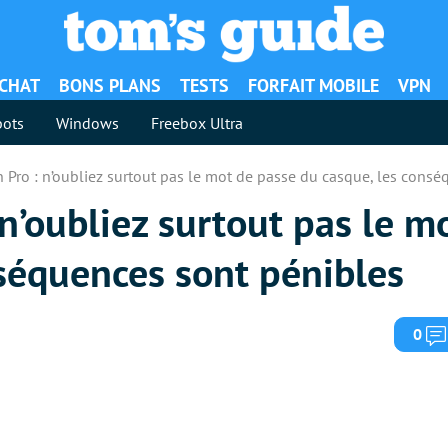
ACHAT
BONS PLANS
TESTS
FORFAIT MOBILE
VPN
ots
Windows
Freebox Ultra
n Pro : n’oubliez surtout pas le mot de passe du casque, les cons
 n’oubliez surtout pas le m
nséquences sont pénibles
0