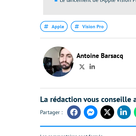
Apple
Vision Pro
Antoine Barsacq
Twitter
LinkedIn
La rédaction vous conseille a
Facebook
Messenger
Twitter
Linke