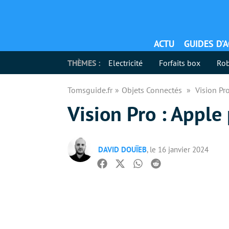
ACTU
GUIDES D’
THÈMES :
Electricité
Forfaits box
Rob
Tomsguide.fr
Objets Connectés
Vision Pro
Vision Pro : Apple 
DAVID DOUÏEB
, le 16 janvier 2024
Facebook
Twitter
Whatsapp
Reddit