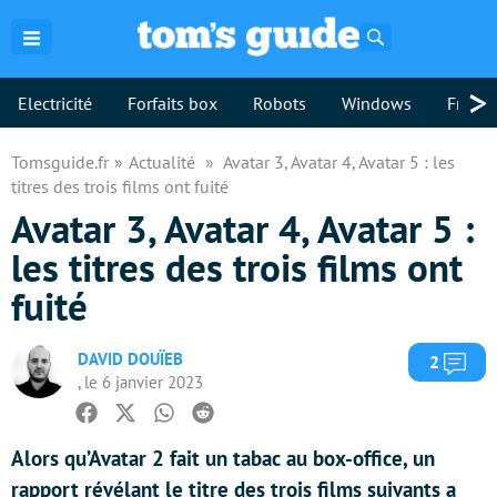
Rechercher
>
Electricité
Forfaits box
Robots
Windows
Freebo
Tomsguide.fr
Actualité
Avatar 3, Avatar 4, Avatar 5 : les
titres des trois films ont fuité
Avatar 3, Avatar 4, Avatar 5 :
les titres des trois films ont
fuité
DAVID DOUÏEB
Com
2
, le 6 janvier 2023
Facebook
Twitter
Whatsapp
Reddit
Alors qu’Avatar 2 fait un tabac au box-office, un
rapport révélant le titre des trois films suivants a