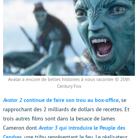
Avatar a encore de belles histoires à nous raconter © 20th
Century Fox
Avatar 2
continue de faire son trou au box-office
, se
rapprochant des 2 milliards de dollars de recettes. Et
trois autres films sont dans la besace de James
Cameron dont
Avatar 3
qui introduira le Peuple des
Cendres
, une tribu représentant le feu. Le réalisateur