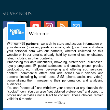
SUIVEZ-NOUS
Facebook
Twitter
Youtube
Instagram
RSS
Newsletter
Welcome
With our 488
partners
, we wish to store and access information on
ENTREPRISE
À PROPOS
your devices (cookies, pixels in emails, etc.), combine and share
your personal data with our partners, whether collected on this
website or in our emails, already held by some of us, or obtained
Qui sommes nous
La rédaction
later, including in other contexts.
Processing this data (identifiers, browsing, preferences, purchases,
Mentions légales et CGU
Contact
loyalty programs, IP, postal addresses and emails, phone, precise
geolocation, etc.) allows developing and offering you services,
Confidentialité et Cookies
content, commercial offers and ads across your devices and
screens (including by email, post, SMS, phone, audio, and video),
Préférences cookies
personalising them, measuring their performance, and analysing
audiences.
You can "accept all" and withdraw your consent at any time via the
"cookie" icon
. You can also "set detailed preferences" and object to
processing activities not subject to consent. These choices remain
valid for 6 months.
powered by