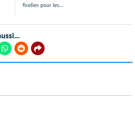
ficelles pour les…
ussi...
din
Whatsapp
Reddit
Share