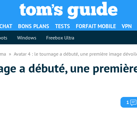
ACHAT
BONS PLANS
TESTS
FORFAIT MOBILE
VPN
ots
Windows
Freebox Ultra
néma
Avatar 4 : le tournage a débuté, une première image dévoil
nage a débuté, une premiè
1