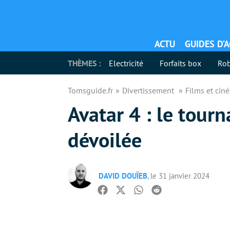
ACTU
GUIDES D’
THÈMES :
Electricité
Forfaits box
Rob
Tomsguide.fr
Divertissement
Films et ci
Avatar 4 : le tour
dévoilée
DAVID DOUÏEB
, le 31 janvier 2024
Facebook
Twitter
Whatsapp
Reddit