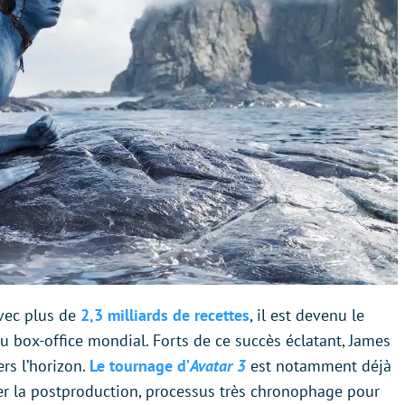
Avec plus de
2,3 milliards de recettes
, il est devenu le
au box-office mondial. Forts de ce succès éclatant, James
rs l’horizon.
Le tournage d’
Avatar 3
est notamment déjà
er la postproduction, processus très chronophage pour