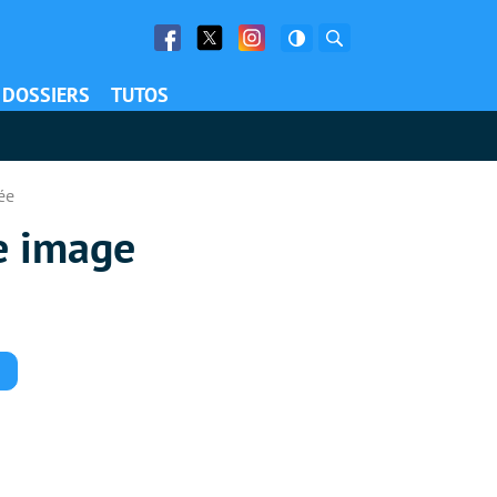
Facebook
Twitter
Facebook
Rechercher
DOSSIERS
TUTOS
ée
re image
Commentaires