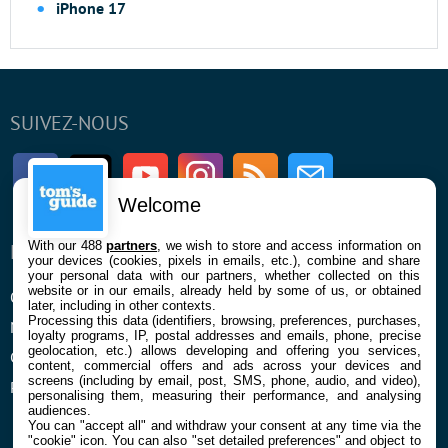
iPhone 17
SUIVEZ-NOUS
Facebook
Twitter
Youtube
Instagram
RSS
Newsletter
Welcome
With our 488
partners
, we wish to store and access information on
ENTREPRISE
À PROPOS
your devices (cookies, pixels in emails, etc.), combine and share
your personal data with our partners, whether collected on this
website or in our emails, already held by some of us, or obtained
Qui sommes nous
La rédaction
later, including in other contexts.
Processing this data (identifiers, browsing, preferences, purchases,
Mentions légales et CGU
Contact
loyalty programs, IP, postal addresses and emails, phone, precise
geolocation, etc.) allows developing and offering you services,
Confidentialité et Cookies
content, commercial offers and ads across your devices and
screens (including by email, post, SMS, phone, audio, and video),
Préférences cookies
personalising them, measuring their performance, and analysing
audiences.
You can "accept all" and withdraw your consent at any time via the
"cookie" icon
. You can also "set detailed preferences" and object to