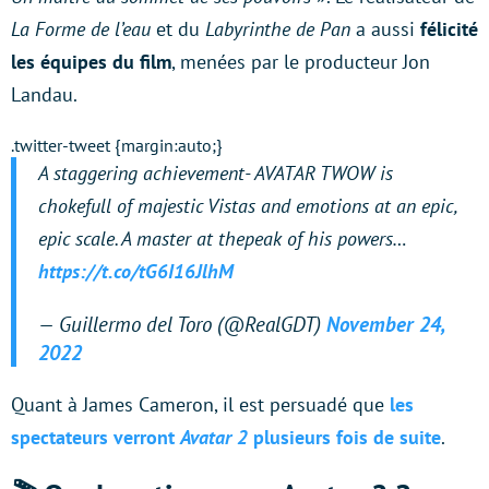
La Forme de l’eau
et du
Labyrinthe de Pan
a aussi
félicité
les équipes du film
, menées par le producteur Jon
Landau.
.twitter-tweet {margin:auto;}
A staggering achievement- AVATAR TWOW is
chokefull of majestic Vistas and emotions at an epic,
epic scale. A master at thepeak of his powers…
https://t.co/tG6I16JlhM
— Guillermo del Toro (@RealGDT)
November 24,
2022
Quant à James Cameron, il est persuadé que
les
spectateurs verront
Avatar 2
plusieurs fois de suite
.