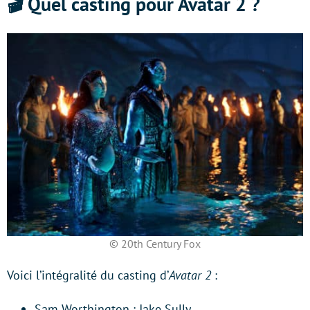
🎬 Quel casting pour Avatar 2 ?
© 20th Century Fox
Voici l’intégralité du casting d’
Avatar 2
:
Sam Worthington : Jake Sully