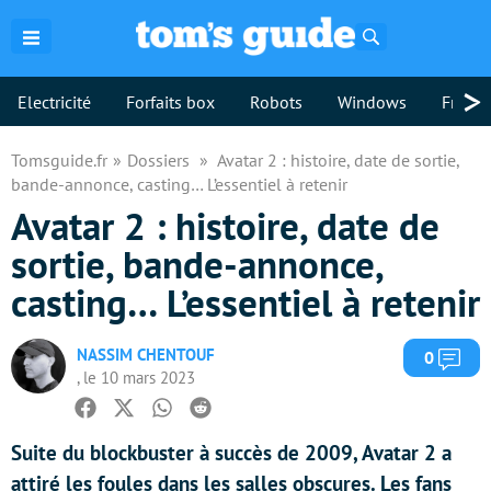
Rechercher
>
Electricité
Forfaits box
Robots
Windows
Freebo
Tomsguide.fr
Dossiers
Avatar 2 : histoire, date de sortie,
bande-annonce, casting… L’essentiel à retenir
Avatar 2 : histoire, date de
sortie, bande-annonce,
casting… L’essentiel à retenir
NASSIM CHENTOUF
Com
0
, le 10 mars 2023
Facebook
Twitter
Whatsapp
Reddit
Suite du blockbuster à succès de 2009, Avatar 2 a
attiré les foules dans les salles obscures. Les fans