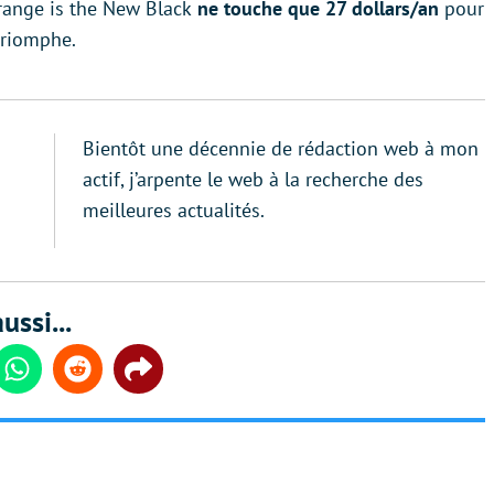
Orange is the New Black
ne touche que 27 dollars/an
pour
 triomphe.
Bientôt une décennie de rédaction web à mon
actif, j’arpente le web à la recherche des
meilleures actualités.
ussi...
din
Whatsapp
Reddit
Share