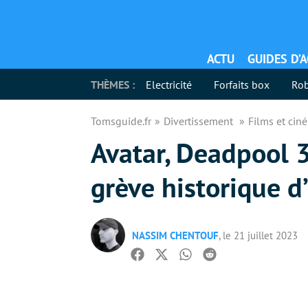
ACTU
GUIDES D’
THÈMES :
Electricité
Forfaits box
Rob
Tomsguide.fr
Divertissement
Films et ci
Avatar, Deadpool 3
grève historique d
NASSIM CHENTOUF
, le 21 juillet 2023
Facebook
Twitter
Whatsapp
Reddit