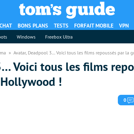
ACHAT
BONS PLANS
TESTS
FORFAIT MOBILE
VPN
ots
Windows
Freebox Ultra
néma
Avatar, Deadpool 3… Voici tous les films repoussés par la 
… Voici tous les films repo
’Hollywood !
0