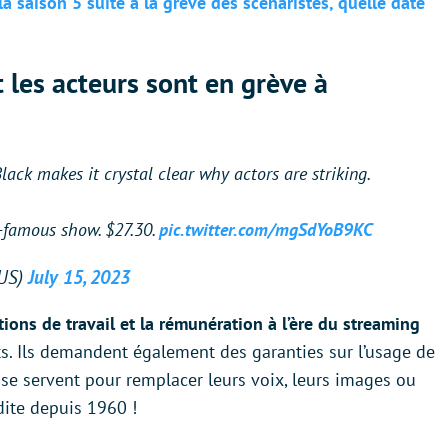
la saison 5 suite à la grève des scénaristes, quelle date
t les acteurs sont en grève à
ck makes it crystal clear why actors are striking.
-famous show. $27.30.
pic.twitter.com/mgSdYoB9KC
tUS)
July 15, 2023
ions de travail et la rémunération à l’ère du streaming
ts. Ils demandent également des garanties sur l’usage de
os se servent pour remplacer leurs voix, leurs images ou
dite depuis 1960 !