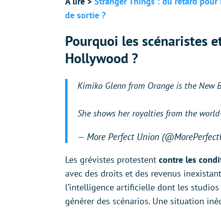
À lire >
Stranger Things : du retard pour 
de sortie ?
Pourquoi les scénaristes e
Hollywood ?
Kimiko Glenn from Orange is the New Bla
She shows her royalties from the world
— More Perfect Union (@MorePerfec
Les grévistes protestent
contre les condit
avec des droits et des revenus inexistan
l’intelligence artificielle dont les studi
générer des scénarios. Une situation iné