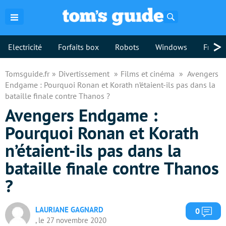
Rechercher
>
Electricité
Forfaits box
Robots
Windows
Freebo
Tomsguide.fr
Divertissement
Films et cinéma
Avengers
Endgame : Pourquoi Ronan et Korath n’étaient-ils pas dans la
bataille finale contre Thanos ?
Avengers Endgame :
Pourquoi Ronan et Korath
n’étaient-ils pas dans la
bataille finale contre Thanos
?
LAURIANE GAGNARD
Com
0
, le 27 novembre 2020