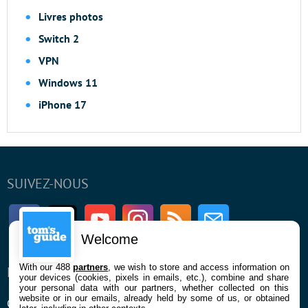
Livres photos
Switch 2
VPN
Windows 11
iPhone 17
SUIVEZ-NOUS
Facebook
Twitter
Youtube
Instagram
RSS
Newsletter
Welcome
With our 488
partners
, we wish to store and access information on
ENTREPRISE
À PROPOS
your devices (cookies, pixels in emails, etc.), combine and share
your personal data with our partners, whether collected on this
website or in our emails, already held by some of us, or obtained
Qui sommes nous
La rédaction