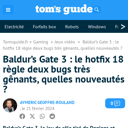
Rechercher
>
Electricité
Forfaits box
Robots
Windows
Freebo
Tomsguide.fr
Gaming
Jeux vidéo
Baldur’s Gate 3 : le
hotfix 18 règle deux bugs très gênants, quelles nouveautés ?
Baldur’s Gate 3 : le hotfix 18
règle deux bugs très
gênants, quelles nouveautés
?
AYMERIC GEOFFRE-ROULAND
Com
0
, le 21 février 2024
Facebook
Twitter
Whatsapp
Reddit