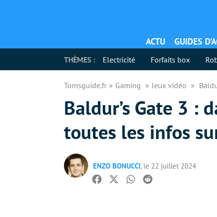
ACTU
GUIDES D’
THÈMES :
Electricité
Forfaits box
Rob
Tomsguide.fr
Gaming
Jeux vidéo
Baldu
Baldur’s Gate 3 : d
toutes les infos s
ENZO BONUCCI
, le 22 juillet 2024
Facebook
Twitter
Whatsapp
Reddit