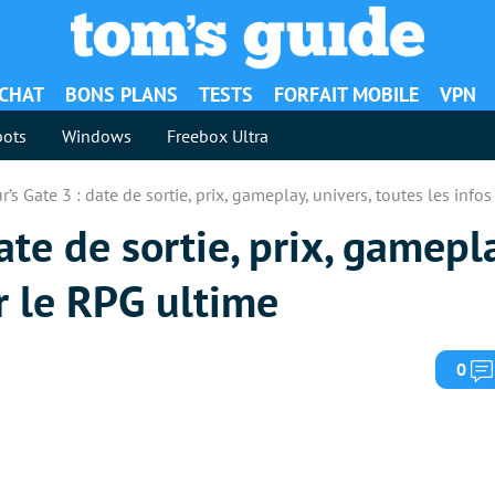
ACHAT
BONS PLANS
TESTS
FORFAIT MOBILE
VPN
ots
Windows
Freebox Ultra
r’s Gate 3 : date de sortie, prix, gameplay, univers, toutes les info
ate de sortie, prix, gamepla
ur le RPG ultime
0