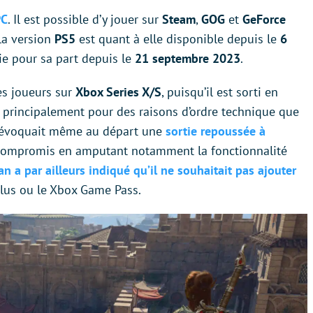
PC
. Il est possible d’y jouer sur
Steam
,
GOG
et
GeForce
, la version
PS5
est quant à elle disponible depuis le
6
ie pour sa part depuis le
21 septembre 2023
.
les joueurs sur
Xbox Series X/S
, puisqu’il est sorti en
st principalement pour des raisons d’ordre technique que
an évoquait même au départ une
sortie repoussée à
s compromis en amputant notamment la fonctionnalité
an a par ailleurs indiqué qu’il ne souhaitait pas ajouter
us ou le Xbox Game Pass.