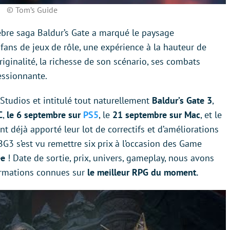
© Tom’s Guide
èbre saga Baldur’s Gate a marqué le paysage
ans de jeux de rôle, une expérience à la hauteur de
iginalité, la richesse de son scénario, ses combats
essionnante.
 Studios et intitulé tout naturellement
Baldur’s Gate 3
,
C
,
le 6 septembre sur
PS5
, le
21 septembre sur Mac
, et le
ont déjà apporté leur lot de correctifs et d’améliorations
 BG3 s’est vu remettre six prix à l’occasion des Game
ée
! Date de sortie, prix, univers, gameplay, nous avons
formations connues sur
le meilleur RPG du moment.