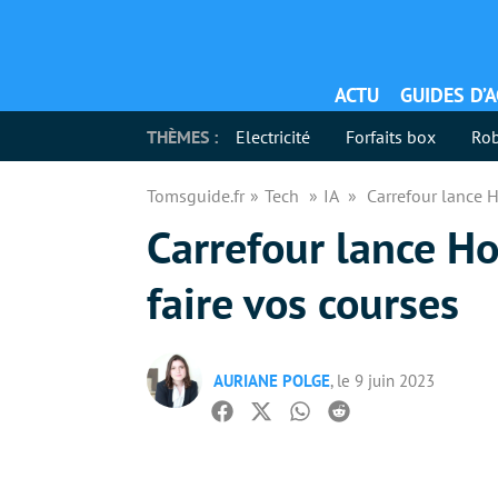
ACTU
GUIDES D’
THÈMES :
Electricité
Forfaits box
Rob
Tomsguide.fr
Tech
IA
Carrefour lance H
Carrefour lance Ho
faire vos courses
AURIANE POLGE
, le 9 juin 2023
Facebook
Twitter
Whatsapp
Reddit