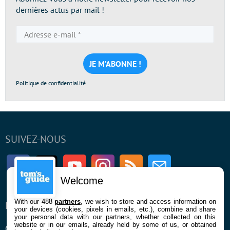
dernières actus par mail !
Adresse
e-
mail
*
Politique de confidentialité
SUIVEZ-NOUS
Facebook
Twitter
Youtube
Instagram
RSS
Newsletter
Welcome
With our 488
partners
, we wish to store and access information on
ENTREPRISE
À PROPOS
your devices (cookies, pixels in emails, etc.), combine and share
your personal data with our partners, whether collected on this
website or in our emails, already held by some of us, or obtained
Qui sommes nous
La rédaction