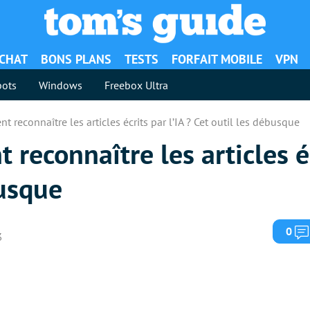
ACHAT
BONS PLANS
TESTS
FORFAIT MOBILE
VPN
ots
Windows
Freebox Ultra
 reconnaître les articles écrits par l’IA ? Cet outil les débusque
reconnaître les articles éc
busque
0
3