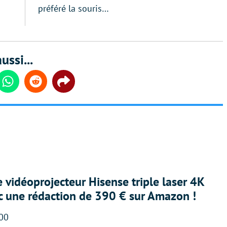
préféré la souris…
ussi...
din
Whatsapp
Reddit
Share
e vidéoprojecteur Hisense triple laser 4K
ec une rédaction de 390 € sur Amazon !
:00