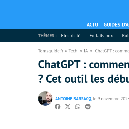
ACTU
GUIDES D’
THÈMES :
Electricité
Forfaits box
Rob
Tomsguide.fr
Tech
IA
ChatGPT : comment
ChatGPT : comment 
? Cet outil les dé
ANTOINE BARSACQ
, le 9 novembre 202
Facebook
Twitter
Whatsapp
Reddit