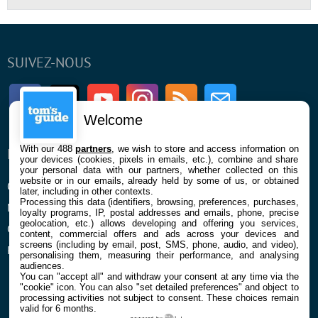
SUIVEZ-NOUS
Facebook
Twitter
Youtube
Instagram
RSS
Newsletter
Welcome
With our 488
partners
, we wish to store and access information on
ENTREPRISE
À PROPOS
your devices (cookies, pixels in emails, etc.), combine and share
your personal data with our partners, whether collected on this
website or in our emails, already held by some of us, or obtained
Qui sommes nous
La rédaction
later, including in other contexts.
Processing this data (identifiers, browsing, preferences, purchases,
Mentions légales et CGU
Contact
loyalty programs, IP, postal addresses and emails, phone, precise
geolocation, etc.) allows developing and offering you services,
Confidentialité et Cookies
content, commercial offers and ads across your devices and
screens (including by email, post, SMS, phone, audio, and video),
Préférences cookies
personalising them, measuring their performance, and analysing
audiences.
You can "accept all" and withdraw your consent at any time via the
"cookie" icon
. You can also "set detailed preferences" and object to
processing activities not subject to consent. These choices remain
valid for 6 months.