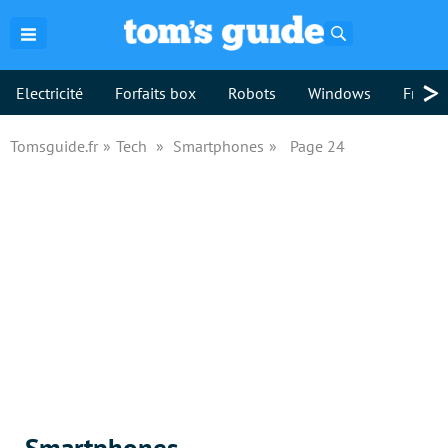
Rechercher
>
Electricité
Forfaits box
Robots
Windows
Freebo
Tomsguide.fr
Tech
Smartphones
Page 24