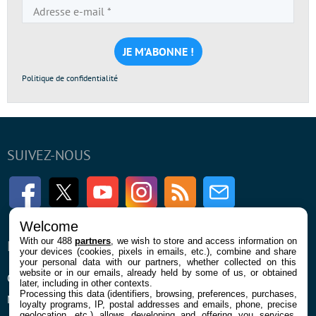
Adresse
e-
mail
*
Politique de confidentialité
SUIVEZ-NOUS
Facebook
Twitter
Youtube
Instagram
RSS
Newsletter
Welcome
With our 488
partners
, we wish to store and access information on
ENTREPRISE
À PROPOS
your devices (cookies, pixels in emails, etc.), combine and share
your personal data with our partners, whether collected on this
website or in our emails, already held by some of us, or obtained
Qui sommes nous
La rédaction
later, including in other contexts.
Processing this data (identifiers, browsing, preferences, purchases,
Mentions légales et CGU
Contact
loyalty programs, IP, postal addresses and emails, phone, precise
geolocation, etc.) allows developing and offering you services,