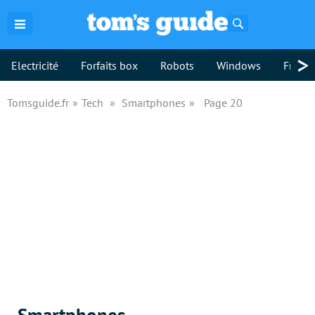
Rechercher
>
Electricité
Forfaits box
Robots
Windows
Freebo
Tomsguide.fr
Tech
Smartphones
Page 20