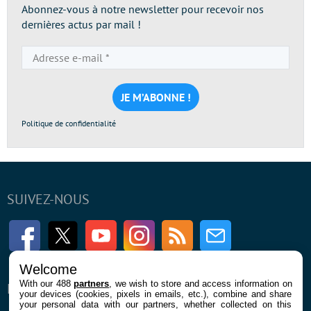
Abonnez-vous à notre newsletter pour recevoir nos
dernières actus par mail !
Adresse
e-
mail
*
Politique de confidentialité
SUIVEZ-NOUS
Facebook
Twitter
Youtube
Instagram
RSS
Newsletter
Welcome
With our 488
partners
, we wish to store and access information on
ENTREPRISE
À PROPOS
your devices (cookies, pixels in emails, etc.), combine and share
your personal data with our partners, whether collected on this