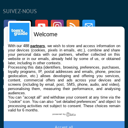
SUIVEZ-NOUS
Facebook
Twitter
Youtube
Instagram
RSS
Newsletter
Welcome
With our 488
partners
, we wish to store and access information on
ENTREPRISE
À PROPOS
your devices (cookies, pixels in emails, etc.), combine and share
your personal data with our partners, whether collected on this
website or in our emails, already held by some of us, or obtained
Qui sommes nous
La rédaction
later, including in other contexts.
Processing this data (identifiers, browsing, preferences, purchases,
Mentions légales et CGU
Contact
loyalty programs, IP, postal addresses and emails, phone, precise
geolocation, etc.) allows developing and offering you services,
Confidentialité et Cookies
content, commercial offers and ads across your devices and
screens (including by email, post, SMS, phone, audio, and video),
Préférences cookies
personalising them, measuring their performance, and analysing
audiences.
You can "accept all" and withdraw your consent at any time via the
"cookie" icon
. You can also "set detailed preferences" and object to
processing activities not subject to consent. These choices remain
valid for 6 months.
powered by
© 2026 Galaxie Media Tous droits réservés
Accept all