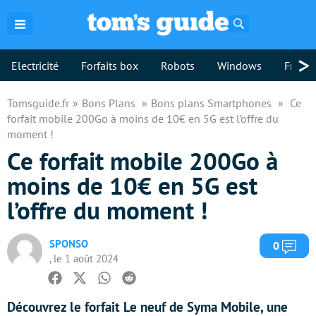
Rechercher
>
Electricité
Forfaits box
Robots
Windows
Freebo
Tomsguide.fr
Bons Plans
Bons plans Smartphones
Ce
forfait mobile 200Go à moins de 10€ en 5G est l’offre du
moment !
Ce forfait mobile 200Go à
moins de 10€ en 5G est
l’offre du moment !
SPONSO
Com
0
, le 1 août 2024
Facebook
Twitter
Whatsapp
Reddit
Découvrez le forfait Le neuf de Syma Mobile, une