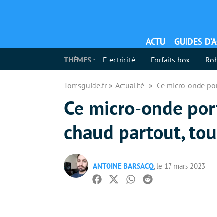
ACTU
GUIDES D’
THÈMES :
Electricité
Forfaits box
Rob
Tomsguide.fr
Actualité
Ce micro-onde por
Ce micro-onde por
chaud partout, tou
ANTOINE BARSACQ
, le 17 mars 2023
Facebook
Twitter
Whatsapp
Reddit