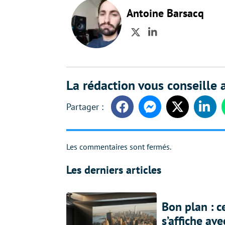
Antoine Barsacq
Twitter
LinkedIn
La rédaction vous conseille a
Facebook
Messenger
Twitter
Linke
Les commentaires sont fermés.
Les derniers articles
Bon plan : c
s’affiche av