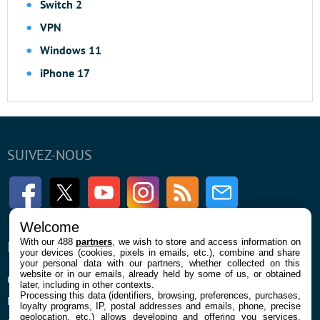
Switch 2
VPN
Windows 11
iPhone 17
SUIVEZ-NOUS
Facebook
Twitter
Youtube
Instagram
RSS
Newsletter
Welcome
With our 488
partners
, we wish to store and access information on
ENTREPRISE
À PROPOS
your devices (cookies, pixels in emails, etc.), combine and share
your personal data with our partners, whether collected on this
website or in our emails, already held by some of us, or obtained
Qui sommes nous
La rédaction
later, including in other contexts.
Processing this data (identifiers, browsing, preferences, purchases,
Mentions légales et CGU
Contact
loyalty programs, IP, postal addresses and emails, phone, precise
geolocation, etc.) allows developing and offering you services,