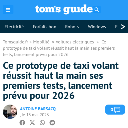
Rechercher
>
Electricité
Forfaits box
Robots
Windows
Freebo
Tomsguide.fr
Mobilité
Voitures électriques
Ce
prototype de taxi volant réussit haut la main ses premiers
tests, lancement prévu pour 2026
Ce prototype de taxi volant
réussit haut la main ses
premiers tests, lancement
prévu pour 2026
ANTOINE BARSACQ
Com
0
, le 15 mai 2023
Facebook
Twitter
Whatsapp
Reddit