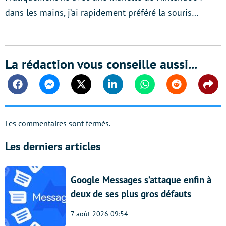
dans les mains, j’ai rapidement préféré la souris…
La rédaction vous conseille aussi...
Facebook
Messenger
Twitter
Linkedin
Whatsapp
Reddit
Shar
Les commentaires sont fermés.
Les derniers articles
Google Messages s’attaque enfin à
deux de ses plus gros défauts
7 août 2026 09:54