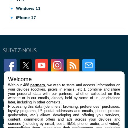
Windows 11
iPhone 17
SUIVEZ-NOUS
Facebook
Twitter
Youtube
Instagram
RSS
Newsletter
Welcome
With our 488
partners
, we wish to store and access information on
ENTREPRISE
À PROPOS
your devices (cookies, pixels in emails, etc.), combine and share
your personal data with our partners, whether collected on this
website or in our emails, already held by some of us, or obtained
Qui sommes nous
La rédaction
later, including in other contexts.
Processing this data (identifiers, browsing, preferences, purchases,
Mentions légales et CGU
Contact
loyalty programs, IP, postal addresses and emails, phone, precise
geolocation, etc.) allows developing and offering you services,
Confidentialité et Cookies
content, commercial offers and ads across your devices and
screens (including by email, post, SMS, phone, audio, and video),
Préférences cookies
personalising them, measuring their performance, and analysing