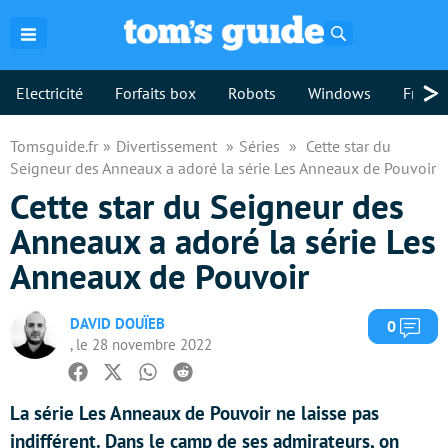
Rechercher
>
Electricité
Forfaits box
Robots
Windows
Freebo
Tomsguide.fr
Divertissement
Séries
Cette star du
Seigneur des Anneaux a adoré la série Les Anneaux de Pouvoir
Cette star du Seigneur des
Anneaux a adoré la série Les
Anneaux de Pouvoir
DAVID DOUÏEB
Com
0
, le 28 novembre 2022
Facebook
Twitter
Whatsapp
Reddit
La série Les Anneaux de Pouvoir ne laisse pas
indifférent. Dans le camp de ses admirateurs, on