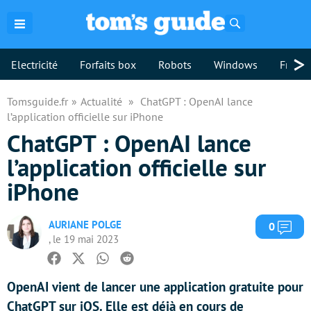
Rechercher
>
Electricité
Forfaits box
Robots
Windows
Freebo
Tomsguide.fr
Actualité
ChatGPT : OpenAI lance
l’application officielle sur iPhone
ChatGPT : OpenAI lance
l’application officielle sur
iPhone
AURIANE POLGE
Com
0
, le 19 mai 2023
Facebook
Twitter
Whatsapp
Reddit
OpenAI vient de lancer une application gratuite pour
ChatGPT sur iOS. Elle est déjà en cours de