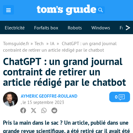
Rechercher
>
Electricité
Forfaits box
Robots
Windows
Freebo
Tomsguide.fr
Tech
IA
ChatGPT : un grand journal
contraint de retirer un article rédigé par le chatbot
ChatGPT : un grand journal
contraint de retirer un
article rédigé par le chatbot
AYMERIC GEOFFRE-ROULAND
Com
0
, le 15 septembre 2023
Facebook
Twitter
Whatsapp
Reddit
Pris la main dans le sac ? Un article, publié dans une
grande revue scientifique, a été retiré car il avait été