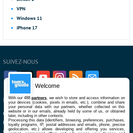
VPN
Windows 11
iPhone 17
SUIVEZ-NOUS
Facebook
Twitter
Youtube
Instagram
RSS
Newsletter
Welcome
With our 488
partners
, we wish to store and access information on
ENTREPRISE
À PROPOS
your devices (cookies, pixels in emails, etc.), combine and share
your personal data with our partners, whether collected on this
website or in our emails, already held by some of us, or obtained
Qui sommes nous
La rédaction
later, including in other contexts.
Processing this data (identifiers, browsing, preferences, purchases,
Mentions légales et CGU
Contact
loyalty programs, IP, postal addresses and emails, phone, precise
geolocation, etc.) allows developing and offering you services,
Confidentialité et Cookies