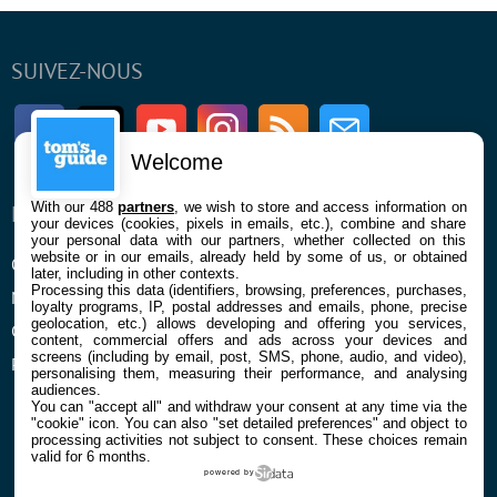
SUIVEZ-NOUS
Facebook
Twitter
Youtube
Instagram
RSS
Newsletter
Welcome
With our 488
partners
, we wish to store and access information on
ENTREPRISE
À PROPOS
your devices (cookies, pixels in emails, etc.), combine and share
your personal data with our partners, whether collected on this
website or in our emails, already held by some of us, or obtained
Qui sommes nous
La rédaction
later, including in other contexts.
Processing this data (identifiers, browsing, preferences, purchases,
Mentions légales et CGU
Contact
loyalty programs, IP, postal addresses and emails, phone, precise
geolocation, etc.) allows developing and offering you services,
Confidentialité et Cookies
content, commercial offers and ads across your devices and
screens (including by email, post, SMS, phone, audio, and video),
Préférences cookies
personalising them, measuring their performance, and analysing
audiences.
You can "accept all" and withdraw your consent at any time via the
"cookie" icon
. You can also "set detailed preferences" and object to
processing activities not subject to consent. These choices remain
valid for 6 months.
powered by