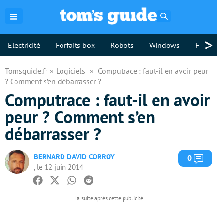
Rechercher
>
Electricité
Forfaits box
Robots
Windows
Freebo
Tomsguide.fr
Logiciels
Computrace : faut-il en avoir peur
? Comment s’en débarrasser ?
Computrace : faut-il en avoir
peur ? Comment s’en
débarrasser ?
BERNARD DAVID CORROY
Com
0
, le 12 juin 2014
Facebook
Twitter
Whatsapp
Reddit