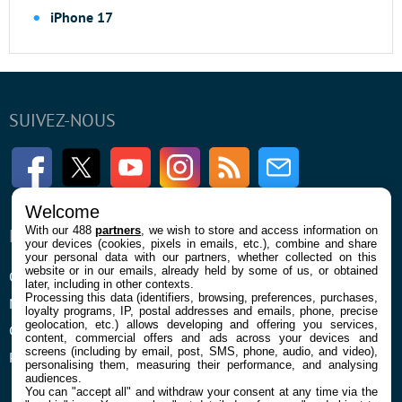
iPhone 17
SUIVEZ-NOUS
Facebook
Twitter
Youtube
Instagram
RSS
Newsletter
Welcome
With our 488
partners
, we wish to store and access information on
ENTREPRISE
À PROPOS
your devices (cookies, pixels in emails, etc.), combine and share
your personal data with our partners, whether collected on this
website or in our emails, already held by some of us, or obtained
Qui sommes nous
La rédaction
later, including in other contexts.
Processing this data (identifiers, browsing, preferences, purchases,
Mentions légales et CGU
Contact
loyalty programs, IP, postal addresses and emails, phone, precise
geolocation, etc.) allows developing and offering you services,
Confidentialité et Cookies
content, commercial offers and ads across your devices and
screens (including by email, post, SMS, phone, audio, and video),
Préférences cookies
personalising them, measuring their performance, and analysing
audiences.
You can "accept all" and withdraw your consent at any time via the