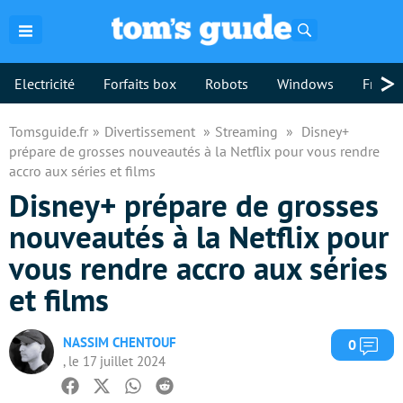
Rechercher
>
Electricité
Forfaits box
Robots
Windows
Freebo
Tomsguide.fr
Divertissement
Streaming
Disney+
prépare de grosses nouveautés à la Netflix pour vous rendre
accro aux séries et films
Disney+ prépare de grosses
nouveautés à la Netflix pour
vous rendre accro aux séries
et films
NASSIM CHENTOUF
Com
0
, le 17 juillet 2024
Facebook
Twitter
Whatsapp
Reddit