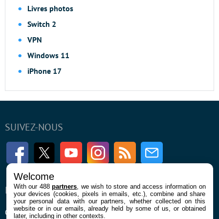
Livres photos
Switch 2
VPN
Windows 11
iPhone 17
SUIVEZ-NOUS
Facebook
Twitter
Youtube
Instagram
RSS
Newsletter
Welcome
With our 488
partners
, we wish to store and access information on
ENTREPRISE
À PROPOS
your devices (cookies, pixels in emails, etc.), combine and share
your personal data with our partners, whether collected on this
website or in our emails, already held by some of us, or obtained
Qui sommes nous
La rédaction
later, including in other contexts.