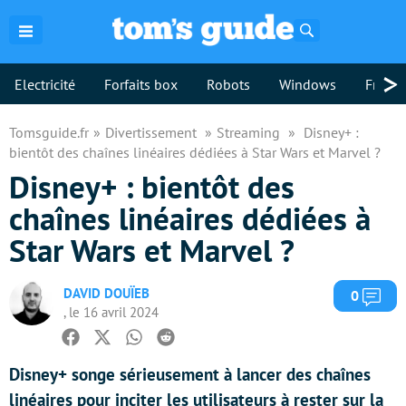
Rechercher
>
Electricité
Forfaits box
Robots
Windows
Freebo
Tomsguide.fr
Divertissement
Streaming
Disney+ :
bientôt des chaînes linéaires dédiées à Star Wars et Marvel ?
Disney+ : bientôt des
chaînes linéaires dédiées à
Star Wars et Marvel ?
DAVID DOUÏEB
Com
0
, le 16 avril 2024
Facebook
Twitter
Whatsapp
Reddit
Disney+ songe sérieusement à lancer des chaînes
linéaires pour inciter les utilisateurs à rester sur la