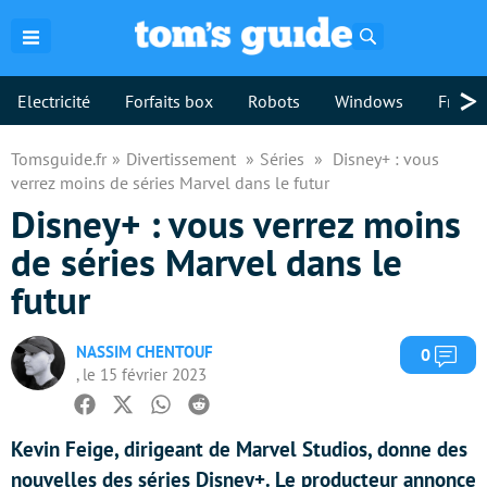
Rechercher
>
Electricité
Forfaits box
Robots
Windows
Freebo
Tomsguide.fr
Divertissement
Séries
Disney+ : vous
verrez moins de séries Marvel dans le futur
Disney+ : vous verrez moins
de séries Marvel dans le
futur
NASSIM CHENTOUF
Com
0
, le 15 février 2023
Facebook
Twitter
Whatsapp
Reddit
Kevin Feige, dirigeant de Marvel Studios, donne des
nouvelles des séries Disney+. Le producteur annonce