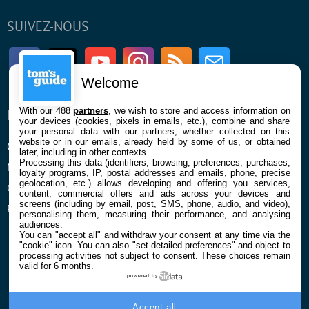
SUIVEZ-NOUS
Facebook
Twitter
Youtube
Instagram
RSS
Newsletter
Welcome
With our 488
partners
, we wish to store and access information on
ENTREPRISE
À PROPOS
your devices (cookies, pixels in emails, etc.), combine and share
your personal data with our partners, whether collected on this
website or in our emails, already held by some of us, or obtained
Qui sommes nous
La rédaction
later, including in other contexts.
Processing this data (identifiers, browsing, preferences, purchases,
Mentions légales et CGU
Contact
loyalty programs, IP, postal addresses and emails, phone, precise
geolocation, etc.) allows developing and offering you services,
Confidentialité et Cookies
content, commercial offers and ads across your devices and
screens (including by email, post, SMS, phone, audio, and video),
Préférences cookies
personalising them, measuring their performance, and analysing
audiences.
You can "accept all" and withdraw your consent at any time via the
"cookie" icon
. You can also "set detailed preferences" and object to
processing activities not subject to consent. These choices remain
valid for 6 months.
powered by
© 2026 Galaxie Media Tous droits réservés
Accept all