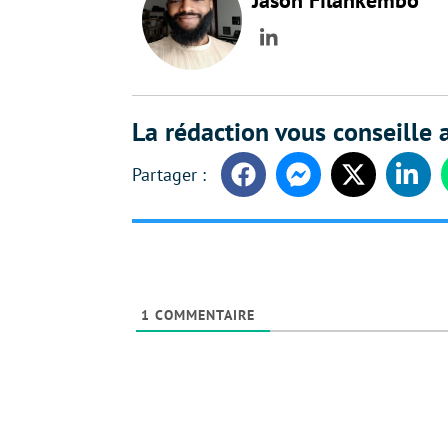
Jason Filankembo
LinkedIn
La rédaction vous conseille a
Facebook
Messenger
Twitter
Linke
1
COMMENTAIRE