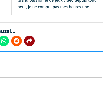
Grand passionné de jeux vidéo depuis tout
petit, je ne compte pas mes heures une…
ussi...
din
Whatsapp
Reddit
Share