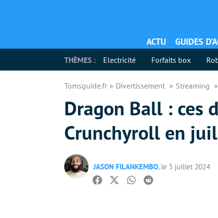
ACTU
GUIDES D’
THÈMES :
Electricité
Forfaits box
Rob
Tomsguide.fr
Divertissement
Streaming
Dragon Ball : ces 
Crunchyroll en juil
JASON FILANKEMBO
, le 5 juillet 2024
Facebook
Twitter
Whatsapp
Reddit