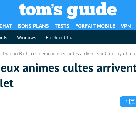
ACHAT
BONS PLANS
TESTS
FORFAIT MOBILE
VPN
ots
Windows
Freebox Ultra
Dragon Ball : ces deux animes cultes arrivent sur Crunchyroll en 
deux animes cultes arrivent
let
1