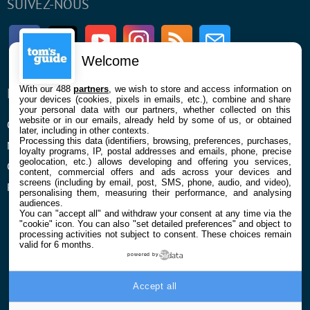
SUIVEZ-NOUS
Facebook
Twitter
Youtube
Instagram
RSS
Newsletter
Welcome
With our 488
partners
, we wish to store and access information on
ENTREPRISE
À PROPOS
your devices (cookies, pixels in emails, etc.), combine and share
your personal data with our partners, whether collected on this
website or in our emails, already held by some of us, or obtained
Qui sommes nous
La rédaction
later, including in other contexts.
Processing this data (identifiers, browsing, preferences, purchases,
Mentions légales et CGU
Contact
loyalty programs, IP, postal addresses and emails, phone, precise
geolocation, etc.) allows developing and offering you services,
Confidentialité et Cookies
content, commercial offers and ads across your devices and
screens (including by email, post, SMS, phone, audio, and video),
Préférences cookies
personalising them, measuring their performance, and analysing
audiences.
You can "accept all" and withdraw your consent at any time via the
"cookie" icon
. You can also "set detailed preferences" and object to
processing activities not subject to consent. These choices remain
valid for 6 months.
powered by
© 2026 Galaxie Media Tous droits réservés
Accept all