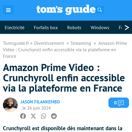
Rechercher
>
Electricité
Forfaits box
Robots
Windows
Freebo
Tomsguide.fr
Divertissement
Streaming
Amazon Prime
Video : Crunchyroll enfin accessible via la plateforme en
France
Amazon Prime Video :
Crunchyroll enfin accessible
via la plateforme en France
JASON FILANKEMBO
Com
0
, le 26 juin 2024
Facebook
Twitter
Whatsapp
Reddit
Crunchyroll est disponible dès maintenant dans la